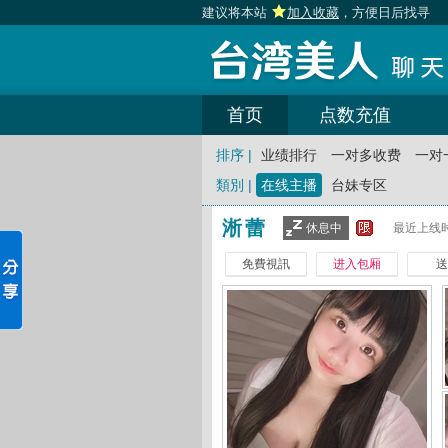
建议将本站
加入收藏
，方便日后找寻
首页
点数充值
排序 |
业绩排行
一对多收费
一对
類別 |
在线主播
台妹专区
淅蕾
休息中
最近上线时
免費視訊
进入包厢
送