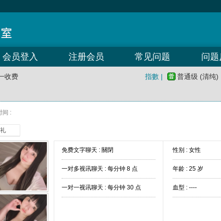
会员登入
注册会员
常见问题
问题
一收费
指數 |
普通级 (清纯)
间 :
礼
免费文字聊天 :
關閉
性别 : 女性
一对多视讯聊天 :
每分钟 8 点
年龄 : 25 岁
一对一视讯聊天 :
每分钟 30 点
血型 : ----