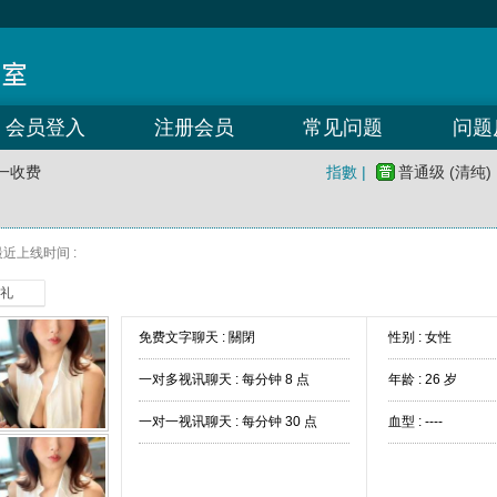
会员登入
注册会员
常见问题
问题
一收费
指數 |
普通级 (清纯)
最近上线时间 :
礼
免费文字聊天 :
關閉
性别 : 女性
一对多视讯聊天 :
每分钟 8 点
年龄 : 26 岁
一对一视讯聊天 :
每分钟 30 点
血型 : ----