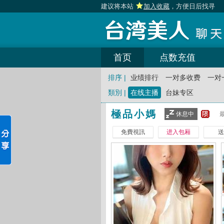
建议将本站
加入收藏
，方便日后找寻
首页
点数充值
排序 |
业绩排行
一对多收费
一对
類別 |
在线主播
台妹专区
極品小媽
休息中
免費視訊
进入包厢
送