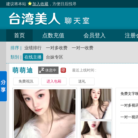
建议将本站
加入收藏
，方便日后找寻
首页
点数充值
会员登入
注册
排序 |
业绩排行
一对多收费
一对一收费
類別 |
在线主播
台妹专区
萌萌迪
休息中
最近上线时间 :
免費視訊
进入包厢
送礼
免费文字聊
一对多视讯
一对一视讯