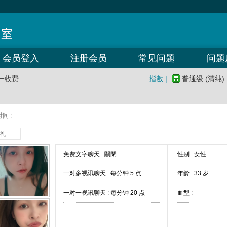
会员登入
注册会员
常见问题
问题
一收费
指數 |
普通级 (清纯)
间 :
礼
免费文字聊天 :
關閉
性别 : 女性
一对多视讯聊天 :
每分钟 5 点
年龄 : 33 岁
一对一视讯聊天 :
每分钟 20 点
血型 : ----