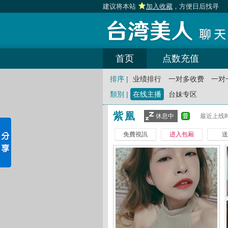
建议将本站
加入收藏
，方便日后找寻
首页
点数充值
排序 |
业绩排行
一对多收费
一对
類別 |
在线主播
台妹专区
紫凰
休息中
最近上线时
免費視訊
进入包厢
送