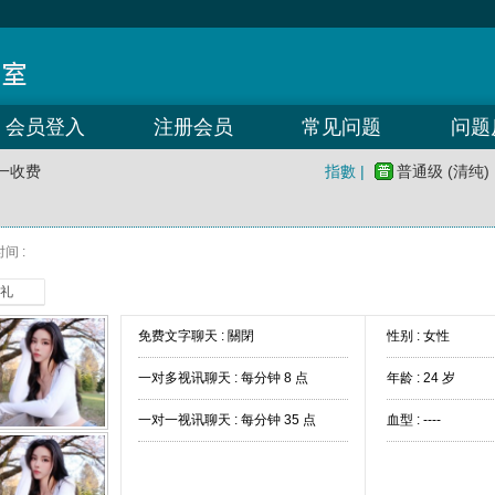
会员登入
注册会员
常见问题
问题
一收费
指數 |
普通级 (清纯)
间 :
礼
免费文字聊天 :
關閉
性别 : 女性
一对多视讯聊天 :
每分钟 8 点
年龄 : 24 岁
一对一视讯聊天 :
每分钟 35 点
血型 : ----