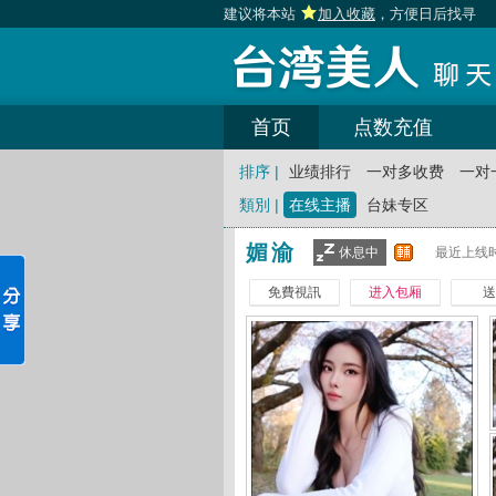
建议将本站
加入收藏
，方便日后找寻
首页
点数充值
排序 |
业绩排行
一对多收费
一对
類別 |
在线主播
台妹专区
媚渝
休息中
最近上线时
免費視訊
进入包厢
送