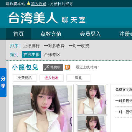
建议将本站
加入收藏
，方便日后找寻
首页
点数充值
会员登入
注册
排序 |
业绩排行
一对多收费
一对一收费
類別 |
在线主播
台妹专区
小籠包兒
休息中
最近上线时间 :
免費視訊
进入包厢
送礼
免费文字聊
一对多视讯
一对一视讯