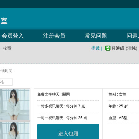
会员登入
注册会员
常见问题
问题
一收费
指數 |
普通级 (清纯)
线时间 :
礼
免费文字聊天 :
關閉
性别 : 女性
一对多视讯聊天 :
每分钟 7 点
年龄 : 25 岁
一对一视讯聊天 :
每分钟 25 点
血型 : AB型
进入包厢