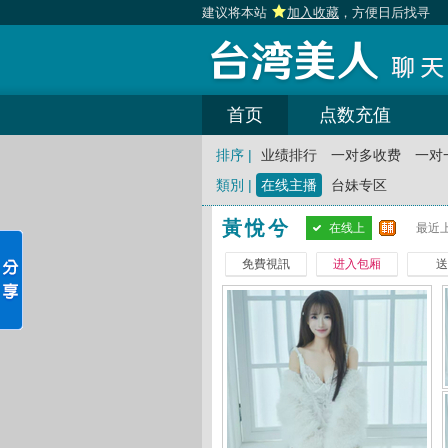
建议将本站
加入收藏
，方便日后找寻
首页
点数充值
排序 |
业绩排行
一对多收费
一对
類別 |
在线主播
台妹专区
黃悅兮
在线上
最近上
免費視訊
进入包厢
送