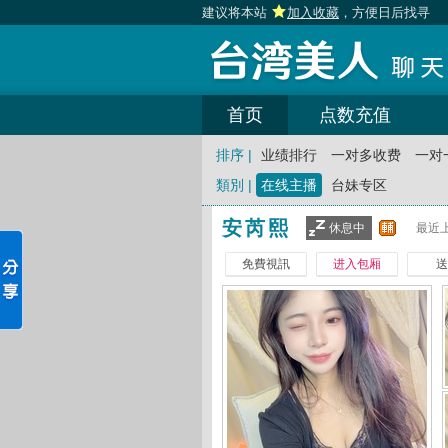
建议将本站
加入收藏
，方便日后找寻
首页
点数充值
排序 |
业绩排行
一对多收费
一对
類別 |
在线主播
台妹专区
安芮熙
休息中
最近上
免費視訊
进入包厢
送