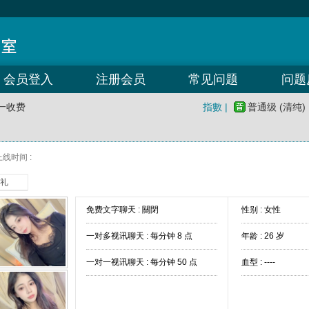
会员登入
注册会员
常见问题
问题
一收费
指數 |
普通级 (清纯)
线时间 :
礼
免费文字聊天 :
關閉
性别 : 女性
一对多视讯聊天 :
每分钟 8 点
年龄 : 26 岁
一对一视讯聊天 :
每分钟 50 点
血型 : ----