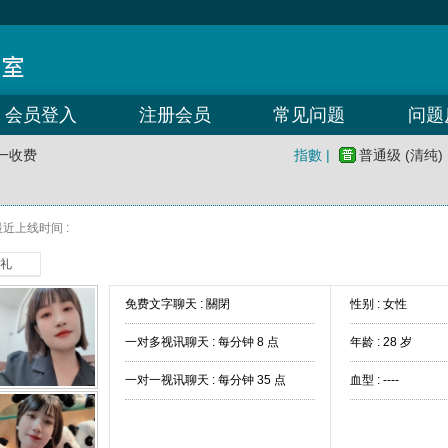
会员登入
注册会员
常见问题
问题
一收费
指數 |
普通级 (清纯)
最近上线时间 :
礼
免费文字聊天 :
關閉
性别 : 女性
一对多视讯聊天 :
每分钟 8 点
年龄 : 28 岁
一对一视讯聊天 :
每分钟 35 点
血型 : ----