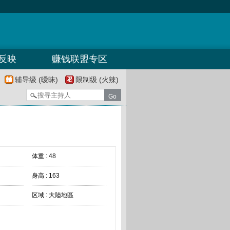
反映
赚钱联盟专区
辅导级 (暧昧)
限制级 (火辣)
体重 : 48
身高 : 163
区域 : 大陸地區