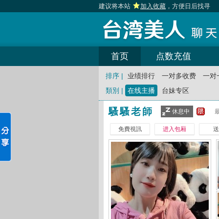
建议将本站
加入收藏
，方便日后找寻
首页
点数充值
排序 |
业绩排行
一对多收费
一对
類別 |
在线主播
台妹专区
騷騷老師
休息中
免費視訊
进入包厢
送