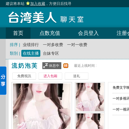
建议将本站
加入收藏
，方便日后找寻
首页
点数充值
会员登入
注册
排序 |
业绩排行
一对多收费
一对一收费
類別 |
在线主播
台妹专区
流奶泡芙
休息中
最近上线时间 :
免費視訊
进入包厢
送礼
免费文字聊
一对多视讯
一对一视讯