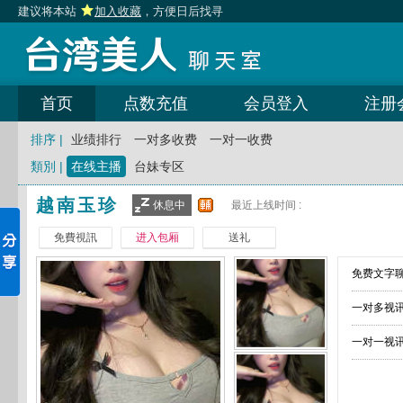
建议将本站
加入收藏
，方便日后找寻
首页
点数充值
会员登入
注册
排序 |
业绩排行
一对多收费
一对一收费
類別 |
在线主播
台妹专区
越南玉珍
休息中
最近上线时间 :
免費視訊
进入包厢
送礼
免费文字聊
一对多视讯
一对一视讯