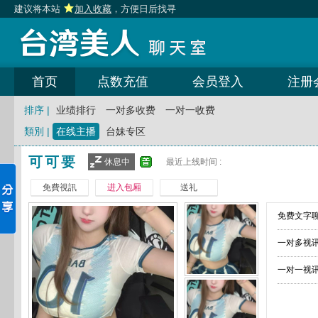
建议将本站
加入收藏
，方便日后找寻
首页
点数充值
会员登入
注册
排序 |
业绩排行
一对多收费
一对一收费
類別 |
在线主播
台妹专区
可可要
休息中
最近上线时间 :
免費視訊
进入包厢
送礼
免费文字聊
一对多视讯
一对一视讯